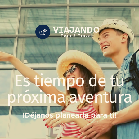
VIAJANDO
Tour & Travel
Es tiempo de tu
próxima aventura
¡Déjanos planearla para ti!